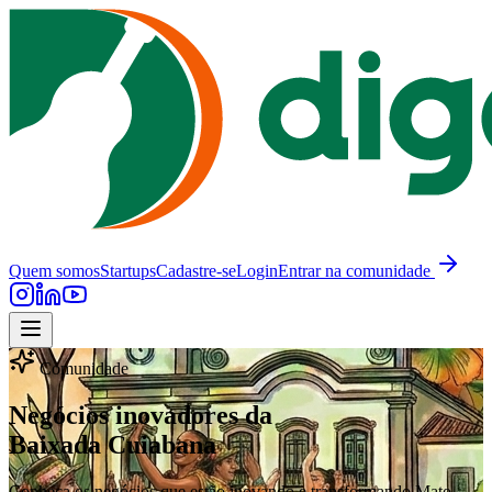
Quem somos
Startups
Cadastre-se
Login
Entrar na comunidade
Comunidade
Negócios inovadores da
Baixada Cuiabana
Conheça os negócios que estão inovando e transformando Mato